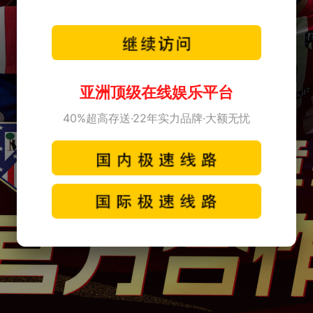
亚洲顶级在线娱乐平台
40%超高存送·22年实力品牌·大额无忧